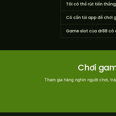
Tôi có thể rút tiền thắn
Có cần tải app để chơi
Game slot của dr88 có
Chơi gam
Tham gia hàng nghìn người chơi, tr