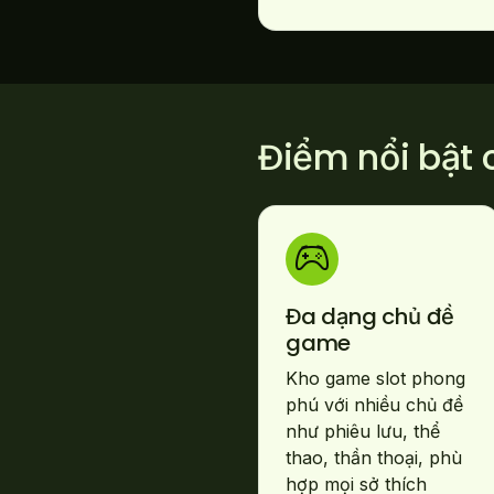
Điểm nổi bật 
Đa dạng chủ đề
game
Kho game slot phong
phú với nhiều chủ đề
như phiêu lưu, thể
thao, thần thoại, phù
hợp mọi sở thích