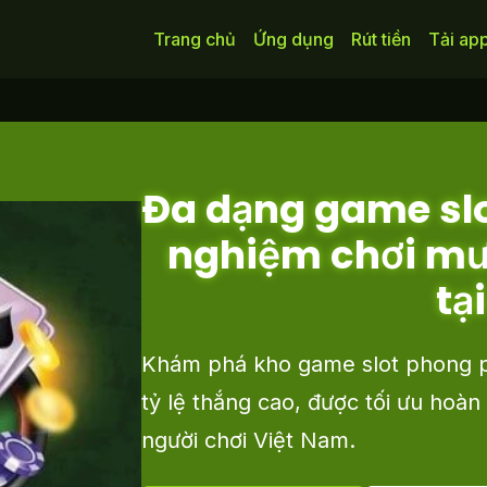
Trang chủ
Ứng dụng
Rút tiền
Tải ap
Đa dạng game slo
nghiệm chơi mư
tạ
Khám phá kho game slot phong ph
tỷ lệ thắng cao, được tối ưu hoàn
người chơi Việt Nam.