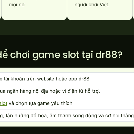
mọi nơi.
người chơi Việt.
ể chơi game slot tại dr88?
 tài khoản trên website hoặc app dr88.
a ngân hàng nội địa hoặc ví điện tử hỗ trợ.
lot
và chọn tựa game yêu thích.
g, tận hưởng đồ họa, âm thanh sống động và cơ hội thắng 