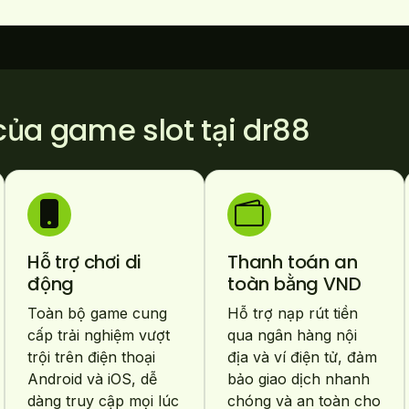
của game slot tại dr88
Hỗ trợ chơi di
Thanh toán an
động
toàn bằng VND
Toàn bộ game cung
Hỗ trợ nạp rút tiền
cấp trải nghiệm vượt
qua ngân hàng nội
trội trên điện thoại
địa và ví điện tử, đảm
Android và iOS, dễ
bảo giao dịch nhanh
dàng truy cập mọi lúc
chóng và an toàn cho