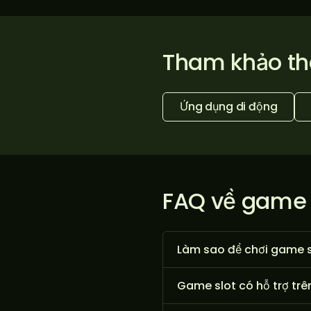
Tham khảo th
Ứng dụng di động
FAQ về game s
Làm sao để chơi game s
Game slot có hỗ trợ trê