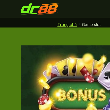
Trang chủ
Game slot