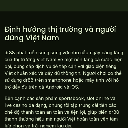
Định hướng thị trường và người
dùng Việt Nam
dr88 phát triển song song với nhu cầu ngày càng tăng
của thị trường Việt Nam về một nền tảng cá cược hiện
đại, cung cấp dịch vụ dễ tiếp cận với giao diện tiếng
Việt chuẩn xác và đầy đủ thông tin. Người chơi có thể
sử dụng dr88 trên smartphone hoặc máy tính với hỗ
trợ đầy đủ trên cả Android và iOS.
Bên cạnh các sản phẩm sportsbook, slot online và
live casino đa dạng, chúng tôi tập trung cải tiến các
chế độ thanh toán an toàn và tiện lợi, giúp biến dr88
thành thương hiệu mà người Việt hoàn toàn yên tâm
lựa chọn và trải nghiệm lâu dài.