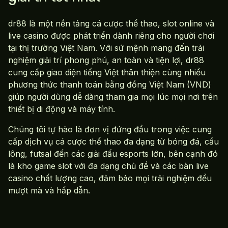
dr88 là một nền tảng cá cược thể thao, slot online và
live casino được phát triển dành riêng cho người chơi
tại thị trường Việt Nam. Với sứ mệnh mang đến trải
nghiệm giải trí phong phú, an toàn và tiện lợi, dr88
cung cấp giao diện tiếng Việt thân thiện cùng nhiều
phương thức thanh toán bằng đồng Việt Nam (VND)
giúp người dùng dễ dàng tham gia mọi lúc mọi nơi trên
thiết bị di động và máy tính.
Chúng tôi tự hào là đơn vị đứng đầu trong việc cung
cấp dịch vụ cá cược thể thao đa dạng từ bóng đá, cầu
lông, futsal đến các giải đấu esports lớn, bên cạnh đó
là kho game slot với đa dạng chủ đề và các bàn live
casino chất lượng cao, đảm bảo mọi trải nghiệm đều
mượt mà và hấp dẫn.